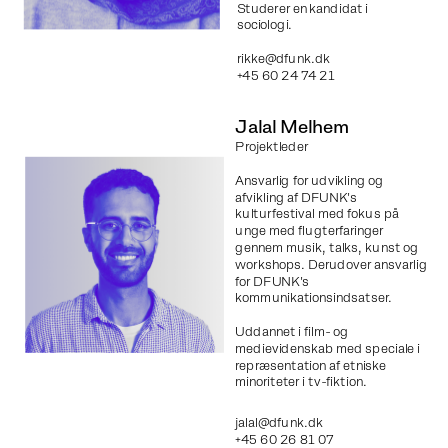
Studerer en kandidat i 
sociologi.
rikke@dfunk.dk 
+45 60 24 74 21
Jalal Melhem
Projektleder 
Ansvarlig for udvikling og 
afvikling af DFUNK's 
kulturfestival med fokus på 
unge med flugterfaringer 
gennem musik, talks, kunst og 
workshops. Derudover ansvarlig 
for DFUNK's 
kommunikationsindsatser.
Uddannet i film- og 
medievidenskab med speciale i 
repræsentation af etniske 
minoriteter i tv-fiktion.
jalal
@dfunk.dk 
+45 60 26 81 07