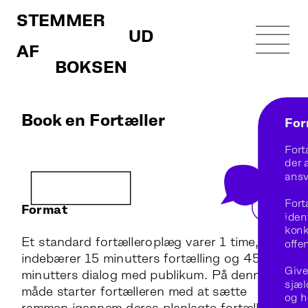
STEMMER 
                             UD 
AF 
          BOKSEN
Book en Fortæller
For
Fort
der 
ansv
Fort
Format
iden
konk
Et standard fortælleroplæg varer 1 time, som 
offe
indebærer 15 minutters fortælling og 45 
Give
minutters dialog med publikum. På denne 
sjæl
måde starter fortælleren med at sætte 
og h