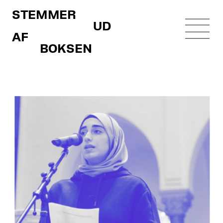
STEMMER 
                             UD 
AF 
          BOKSEN